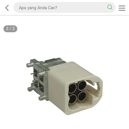
2
/
2