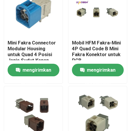
Mini Fakra Connector
Mobil HFM Fakra-Mini
Modular Housing
4P Quad Code B Mini
untuk Quad 4 Posisi
Fakra Konektor untuk
Jenis Sudut Kanan
PCB
mengirimkan
mengirimkan
permintaan
permintaan
Rumah
Produk
Video