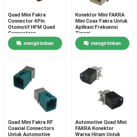
Quad Mini Fakra
Konektor Mini FAKRA
Tentang kami
Connector 4Pin
Mini Coax Fakra Untuk
Otomotif HFM Quad
Aplikasi Frekuensi
Connectors
Tinggi
Tur Pabrik
mengirimkan
mengirimkan
permintaan
permintaan
Kontrol kualitas
Hubungi kami
Permintaan Penawaran
Konektor FAKRA HSD
Quad Mini Fakra RF
Automotive Quad Mini
Coaxial Connectors
FAKRA Konektor
Konektor PCB FAKRA
Untuk Automotive
Warna Hitam Untuk