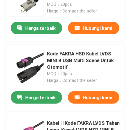
MOQ：20pcs
Harga：Contact the seller
Tentang kami
Harga terbaik
Hubungi kami
Tur Pabrik
Kontrol kualitas
Kode FAKRA HSD Kabel LVDS
MINI B USB Multi Scene Untuk
Otomotif
Hubungi kami
MOQ：20pcs
Harga：Contact the seller
Permintaan Penawaran
Harga terbaik
Hubungi kami
Konektor FAKRA HSD
Kabel H Kode FAKRA LVDS Tahan
Konektor PCB FAKRA
Lama, Kawat LVDS HSD MINI B