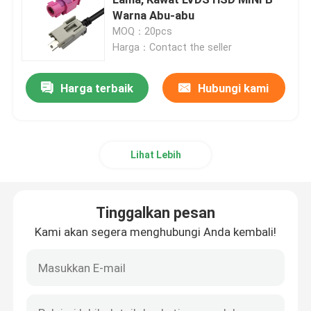
Warna Abu-abu
MOQ：20pcs
Konektor Mini FAKRA
Harga：Contact the seller
Majelis Kabel HSD
Harga terbaik
Hubungi kami
Kabel Ekstensi FAKRA
Lihat Lebih
Kabel Koaksial FAKRA
Tinggalkan pesan
Adaptor Antena FAKRA
Kami akan segera menghubungi Anda kembali!
Kabel FAKRA HSD
Kabel HSD LVDS