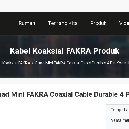
Rumah
Tentang Kita
Produk
Vid
Kabel Koaksial FAKRA Produk
l Koaksial FAKRA
/
Quad Mini FAKRA Coaxial Cable Durable 4 Pin Kode 
ad Mini FAKRA Coaxial Cable Durable 4 
Tempat a
Nama me