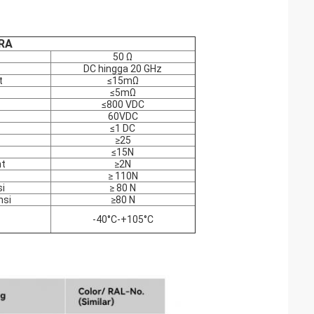
KRA
50 Ω
DC hingga 20 GHz
t
≤15mΩ
≤5mΩ
≤800 VDC
60VDC
≤1 DC
≥25
≤15N
nt
≥2N
≥ 110N
si
≥ 80 N
nsi
≥80 N
-40°C-+105°C