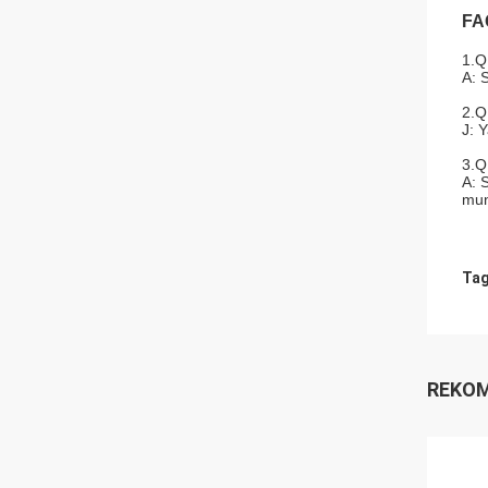
FA
1.Q
A: 
2.Q
J: 
3.Q
A: 
mun
Tag
REKOM