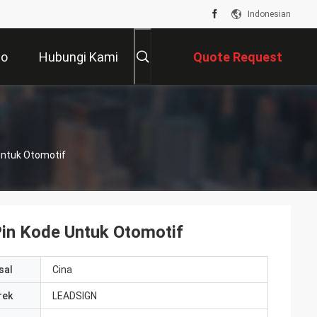
Indonesian
eo
Hubungi Kami
Quote Request
Suatu
Untuk Otomotif
Pin Kode Untuk Otomotif
sal
Cina
rek
LEADSIGN