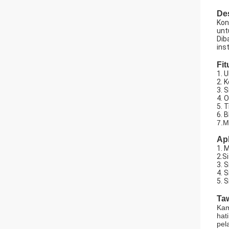
De
Kon
unt
Dib
ins
Fit
1. 
2. 
3. 
4. 
5. 
6. 
7.
Apl
1. 
2.S
3. 
4. 
5. 
Ta
Kam
hat
pel