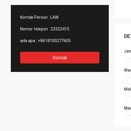
Kontak Person :
LAW
Nomor telepon :
23323415
DE
ada apa :
+8618100277605
Jen
Kontak
Wa
Mel
Men