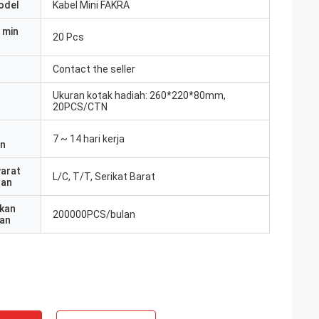
odel
Kabel Mini FAKRA
 min
20 Pcs
Contact the seller
Ukuran kotak hadiah: 260*220*80mm,
20PCS/CTN
7 ~ 14 hari kerja
an
yarat
L/C, T/T, Serikat Barat
ran
kan
200000PCS/bulan
an