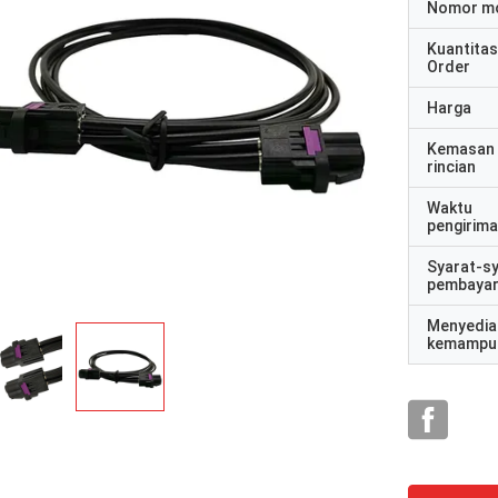
Nomor m
Kuantitas
Order
Harga
Kemasan
rincian
Waktu
pengirim
Syarat-s
pembaya
Menyedia
kemampu