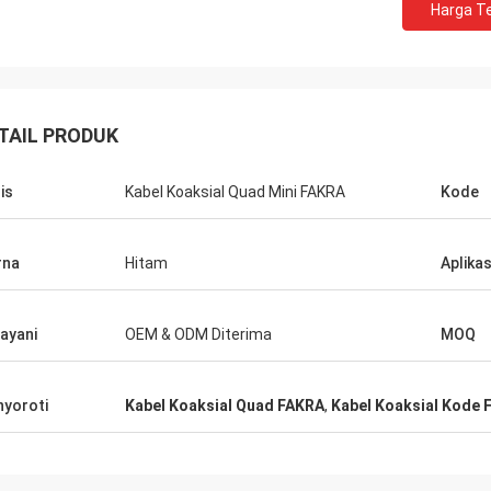
Harga Te
TAIL PRODUK
is
Kabel Koaksial Quad Mini FAKRA
Kode
rna
Hitam
Aplikas
ayani
OEM & ODM Diterima
MOQ
yoroti
Kabel Koaksial Quad FAKRA
,
Kabel Koaksial Kode 