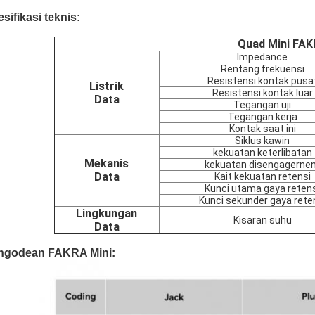
sifikasi teknis:
Quad Mini FA
lmpedance
Rentang frekuensi
Resistensi kontak pusa
Listrik
Resistensi kontak luar
Data
Tegangan uji
Tegangan kerja
Kontak saat ini
Siklus kawin
kekuatan keterlibatan
Mekanis
kekuatan disengagerne
Data
Kait kekuatan retensi
Kunci utama gaya reten
Kunci sekunder gaya rete
Lingkungan
Kisaran suhu
Data
ngodean FAKRA Mini: