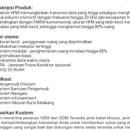
skripsi Produk:
ektor HFM memungkinkan transmisi data yang tinggi sekaligus menghem
uk industri otomotif dengan frekuensi hingga 20 GHz dan kecepatan tr
andingkan dengan FAKRA konvensional, ukuran HFM yang lebih kecil 
talasi yang lebih kecil, sehingga menghemat hingga 80% ruang.
ur utama:
Ukuran kecil - penggunaan ruang yang dioptimalkan
Kekokohan mekanis tertinggi
Sistem modular - penghematan ruang instalasi hingga 80%.
Optimalisasi biaya
Transmisi data waktu nyata
BPA - Jaminan Posisi Konektor opsional
MOQ:20 BUAH
ikasi:
Mengemudi Otonom
istem Bantuan Pengemudi
Sistem Navigasi
Sistem infotainment
Sistem Hiburan Kursi Belakang
warkan Kustom:
i menerima pesanan OEM dan ODM.Tersedia jenis kabel khusus, jenis
i mempertimbangkan kebutuhan Anda untuk memberikan solusi yang e
anggan yang sangat baik dan dukungan teknis selalu tersedia untuk 