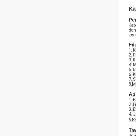
Ka
Pe
Kab
dan
kon
Fit
1. 
2. 
3. 
4. 
5. 
6. 
7. 
8.M
Apl
1. 
2.T
3. 
4. 
K
5.
Ta
Jen