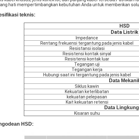
ang hati mempertimbangkan kebutuhan Anda untuk memberikan solusi
sifikasi teknis:
HSD
Data Listrik
lmpedance
Rentang frekuensi tergantung pada jenis kabel
Resistansi isolasi
Resistensi kontak sinyal
Resistensi kontak luar
Tegangan uji
Tegangan kerja
Hubungi saat ini tergantung pada jenis kabel
Data Mekani
Siklus kawin
Kekuatan keterlibatan
kekuatan pelepasan
Kait kekuatan retensi
Data Lingkun
Kisaran suhu
ngodean HSD: