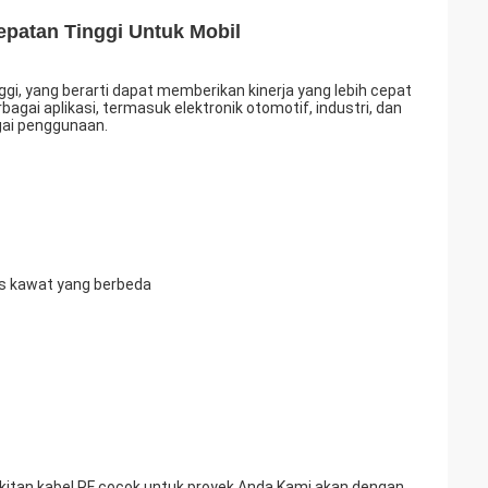
patan Tinggi Untuk Mobil
, yang berarti dapat memberikan kinerja yang lebih cepat
agai aplikasi, termasuk elektronik otomotif, industri, dan
gai penggunaan.
is kawat yang berbeda
rakitan kabel RF cocok untuk proyek Anda.Kami akan dengan