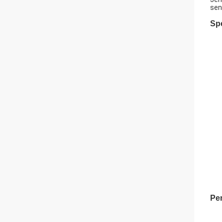
sen
Spe
Pe