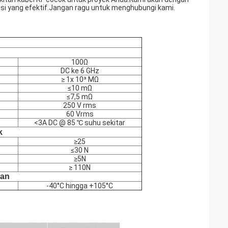
 yang efektif.Jangan ragu untuk menghubungi kami.
100Ω
DC ke 6 GHz
≥ 1x 10³ MΩ
≤10 mΩ
≤7,5 mΩ
250 V rms
60 Vrms
<3A DC @ 85 ℃ suhu sekitar
k
≥25
≤30 N
≥5N
≥ 110N
gan
-40°C hingga +105°C