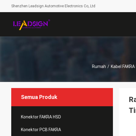
Shenzhen Leadsign Automotive Electronics Co,.Ltd
Rumah
/
Kabel FAKRA
Semua Produk
Ra
T
Konektor FAKRA HSD
Konektor PCB FAKRA