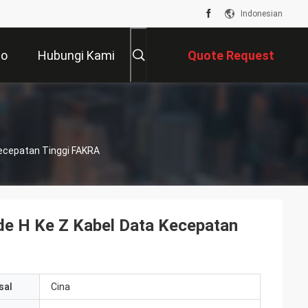
Indonesian
eo
Hubungi Kami
Quote Request
Suatu
Kecepatan Tinggi FAKRA
de H Ke Z Kabel Data Kecepatan
sal
Cina