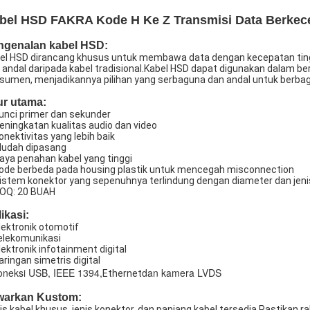
bel HSD FAKRA Kode H Ke Z Transmisi Data Berkece
ngenalan kabel HSD:
el HSD dirancang khusus untuk membawa data dengan kecepatan tinggi
 andal daripada kabel tradisional.Kabel HSD dapat digunakan dalam berb
sumen, menjadikannya pilihan yang serbaguna dan andal untuk berba
ur utama:
Kunci primer dan sekunder
Peningkatan kualitas audio dan video
Konektivitas yang lebih baik
Mudah dipasang
Daya penahan kabel yang tinggi
Kode berbeda pada housing plastik untuk mencegah misconnection
Sistem konektor yang sepenuhnya terlindung dengan diameter dan jen
OQ: 20 BUAH
ikasi:
Elektronik otomotif
elekomunikasi
Elektronik infotainment digital
Jaringan simetris digital
oneksi USB, IEEE 1394,
dan kamera LVDS
Ethernet
warkan Kustom:
is kabel khusus, jenis konektor, dan panjang kabel tersedia.Pastikan 