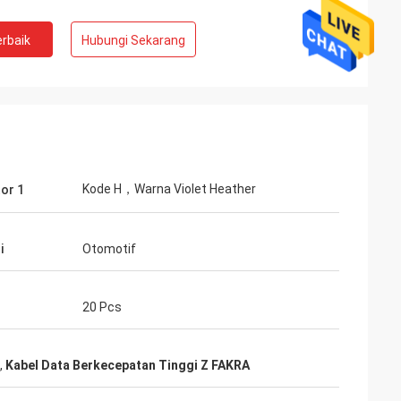
rbaik
Hubungi Sekarang
Kode H，Warna Violet Heather
or 1
i
Otomotif
20 Pcs
,
Kabel Data Berkecepatan Tinggi Z FAKRA