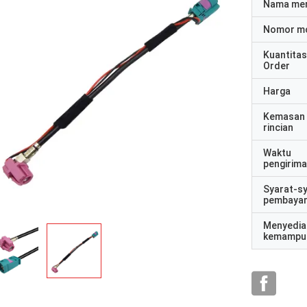
Nama me
Nomor m
Kuantitas
Order
Harga
Kemasan
rincian
Waktu
pengirim
Syarat-s
pembaya
Menyedia
kemampu