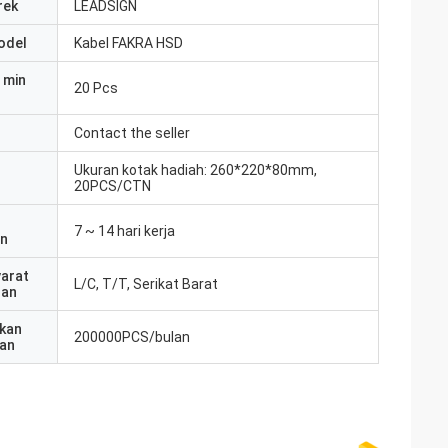
rek
LEADSIGN
odel
Kabel FAKRA HSD
 min
20 Pcs
Contact the seller
Ukuran kotak hadiah: 260*220*80mm,
20PCS/CTN
7 ~ 14 hari kerja
an
yarat
L/C, T/T, Serikat Barat
ran
kan
200000PCS/bulan
an