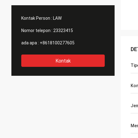
Kontak Person :
LAW
Nomor telepon :
23323415
ada apa :
+8618100277605
DE
Kontak
Tip
Kon
Jen
Men