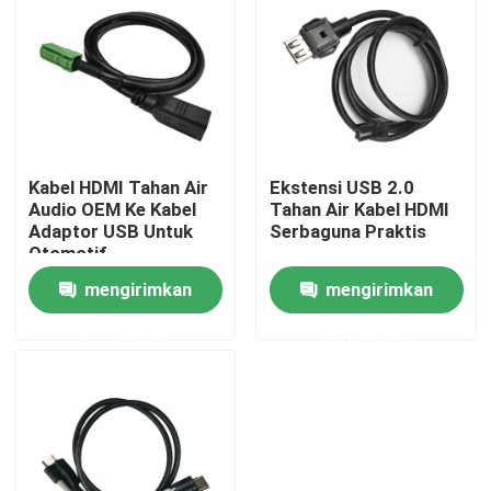
Tentang kami
Tur Pabrik
Kabel HDMI Tahan Air
Ekstensi USB 2.0
Kontrol kualitas
Audio OEM Ke Kabel
Tahan Air Kabel HDMI
Adaptor USB Untuk
Serbaguna Praktis
Otomotif
Hubungi kami
mengirimkan
mengirimkan
permintaan
permintaan
Permintaan Penawaran
Konektor FAKRA HSD
Konektor PCB FAKRA