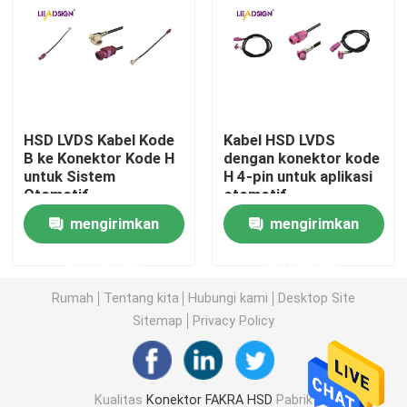
Konektor Mini FAKRA
Majelis Kabel HSD
HSD LVDS Kabel Kode
Kabel HSD LVDS
B ke Konektor Kode H
dengan konektor kode
Kabel Ekstensi FAKRA
untuk Sistem
H 4-pin untuk aplikasi
Otomotif
otomotif
Kabel Koaksial FAKRA
mengirimkan
mengirimkan
permintaan
permintaan
Adaptor Antena FAKRA
Rumah
Tentang kita
Hubungi kami
Desktop Site
Sitemap
Privacy Policy
Kabel FAKRA HSD
Kabel HSD LVDS
Kualitas
Konektor FAKRA HSD
Pabrik