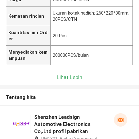
Ukuran kotak hadiah: 260*220*80mm,
Kemasan rincian
20PCS/CTN
Kuantitas min Ord
20 Pcs
er
Menyediakan kem
200000PCS/bulan
ampuan
Lihat Lebih
Tentang kita
Shenzhen Leadsign
Automotive Electronics
Co,.Ltd profil pabrikan
RM1301, Baihe Commercial