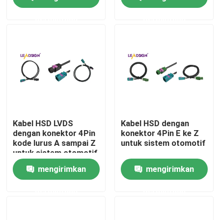
permintaan
permintaan
Tentang kami
Tur Pabrik
Kontrol kualitas
Hubungi kami
Kabel HSD LVDS
Kabel HSD dengan
dengan konektor 4Pin
konektor 4Pin E ke Z
kode lurus A sampai Z
untuk sistem otomotif
Permintaan Penawaran
untuk sistem otomotif
mengirimkan
mengirimkan
Konektor FAKRA HSD
permintaan
permintaan
Konektor PCB FAKRA