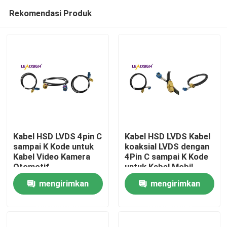
Rekomendasi Produk
Kabel HSD LVDS 4pin C
Kabel HSD LVDS Kabel
sampai K Kode untuk
koaksial LVDS dengan
Kabel Video Kamera
4Pin C sampai K Kode
Rumah
Otomotif
untuk Kabel Mobil
mengirimkan
mengirimkan
Produk
permintaan
permintaan
Video