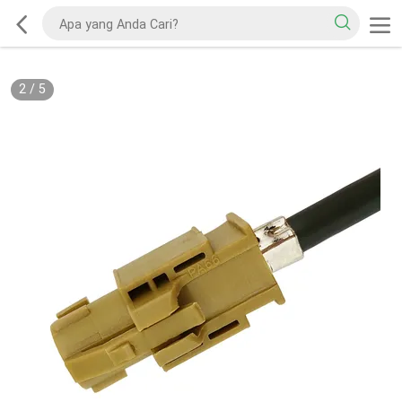
2
/
5