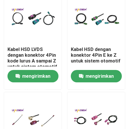
Tentang kami
Tur Pabrik
Kabel HSD LVDS
Kabel HSD dengan
Kontrol kualitas
dengan konektor 4Pin
konektor 4Pin E ke Z
kode lurus A sampai Z
untuk sistem otomotif
untuk sistem otomotif
Hubungi kami
mengirimkan
mengirimkan
permintaan
permintaan
Permintaan Penawaran
Konektor FAKRA HSD
Konektor PCB FAKRA